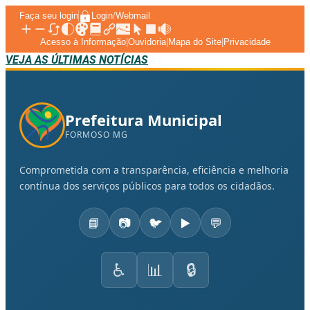
Faça seu login
Login
/
Webmail
Acesso à Informação
|
Ouvidoria
|
Mapa do Site
|
Privacidade
VEJA AS ÚLTIMAS NOTÍCIAS
Prefeitura Municipal
FORMOSO MG
Comprometida com a transparência, eficiência e melhoria
contínua dos serviços públicos para todos os cidadãos.
📘
📷
🐦
▶️
💬
♿
📊
🔒