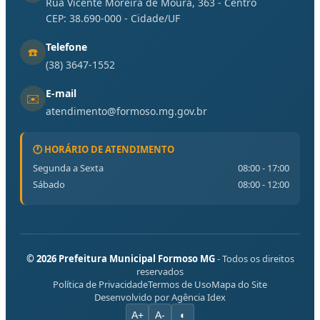
Rua Vicente Moreira de Moura, 363 - Centro
CEP: 38.690-000 - Cidade/UF
Telefone
☎️
(38) 3647-1552
E-mail
✉️
atendimento@formoso.mg.gov.br
🕐 HORÁRIO DE ATENDIMENTO
Segunda a Sexta
08:00 - 17:00
Sábado
08:00 - 12:00
© 2026 Prefeitura Municipal Formoso MG
- Todos os direitos
reservados
Política de Privacidade
Termos de Uso
Mapa do Site
Desenvolvido por Agência Idex
A+
A-
◐